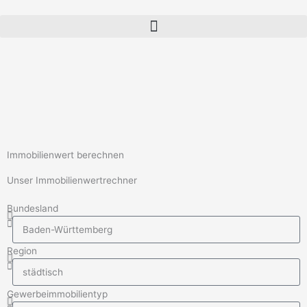
Zum
Inhalt
springen
Immobilienwert berechnen
Unser Immobilienwertrechner
Bundesland
Region
Gewerbeimmobilientyp